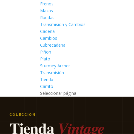
Frenos
Mazas
Ruedas
Transmision y Cambios
Cadena
Cambios
Cubrecadena
Piñon
Plato
Sturmey Archer
Transmisión
Tienda
Carrito
Seleccionar página
COLECCIÓN
Tienda
Vintage