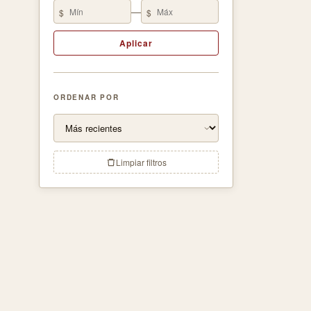
—
$
$
Aplicar
ORDENAR POR
Limpiar filtros